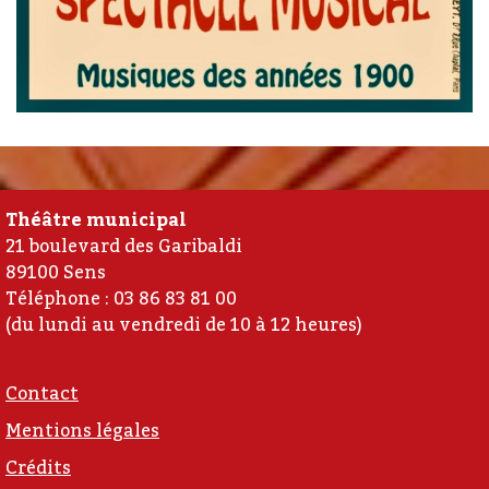
Théâtre municipal
21 boulevard des Garibaldi
89100 Sens
Téléphone : 03 86 83 81 00
(du lundi au vendredi de 10 à 12 heures)
Contact
Mentions légales
Crédits